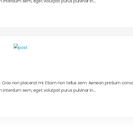
 interdum sem, eget volutpat purus pulvinar in....
t. Cras non placerat mi. Etiam non tellus sem. Aenean pretium conval
 interdum sem, eget volutpat purus pulvinar in....