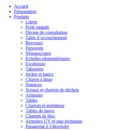
Accueil
Présentation
Produits
Literie
Porte malade
Divans de consultation
Table d’accouchement
Berceaux
Paravents
Négatoscopes
Echelles photométriques
Escabeaux
Tabourets
Jocker et bancs
Chariot à linge
Potences
Sceaux et chariots de déchets
Armoires
Tables
Chariots et guéridons
Tables de mayo
Chariots de bloc
Armoires UV et mur technique
Paragerme à Ultraviolet