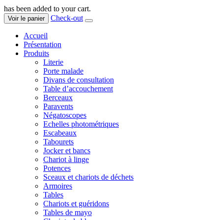
has been added to your cart.
Check-out
Voir le panier
Accueil
Présentation
Produits
Literie
Porte malade
Divans de consultation
Table d’accouchement
Berceaux
Paravents
Négatoscopes
Echelles photométriques
Escabeaux
Tabourets
Jocker et bancs
Chariot à linge
Potences
Sceaux et chariots de déchets
Armoires
Tables
Chariots et guéridons
Tables de mayo