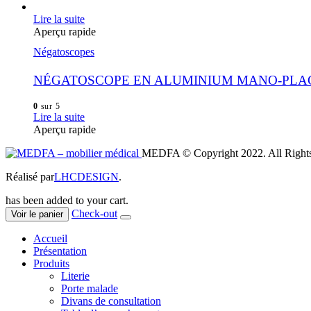
Lire la suite
Aperçu rapide
Négatoscopes
NÉGATOSCOPE EN ALUMINIUM MANO-PLA
0
sur 5
Lire la suite
Aperçu rapide
MEDFA © Copyright 2022. All Rights
Réalisé par
LHCDESIGN
.
has been added to your cart.
Check-out
Voir le panier
Accueil
Présentation
Produits
Literie
Porte malade
Divans de consultation