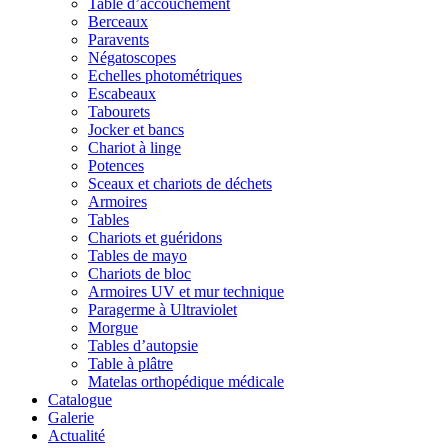
Table d’accouchement
Berceaux
Paravents
Négatoscopes
Echelles photométriques
Escabeaux
Tabourets
Jocker et bancs
Chariot à linge
Potences
Sceaux et chariots de déchets
Armoires
Tables
Chariots et guéridons
Tables de mayo
Chariots de bloc
Armoires UV et mur technique
Paragerme à Ultraviolet
Morgue
Tables d’autopsie
Table à plâtre
Matelas orthopédique médicale
Catalogue
Galerie
Actualité