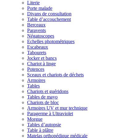
Literie
Porte malade
Divans de consultation
Table d’accouchement
Berceaux
Paravents
Négatoscopes
Echelles photométriques
Escabeaux
Tabourets
Jocker et bancs
Chariot à linge
Potences
Sceaux et chariots de déchets
Armoires
Tables
Chariots et guéridons
Tables de mayo
Chariots de bloc
Armoires UV et mur technique
Paragerme à Ultraviolet
Morgue
Tables d’autopsie
Table à plâtre
Matelas orthopédique médicale