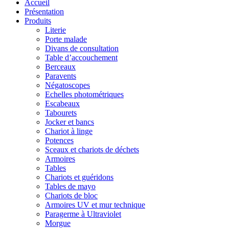
Accueil
Présentation
Produits
Literie
Porte malade
Divans de consultation
Table d’accouchement
Berceaux
Paravents
Négatoscopes
Echelles photométriques
Escabeaux
Tabourets
Jocker et bancs
Chariot à linge
Potences
Sceaux et chariots de déchets
Armoires
Tables
Chariots et guéridons
Tables de mayo
Chariots de bloc
Armoires UV et mur technique
Paragerme à Ultraviolet
Morgue