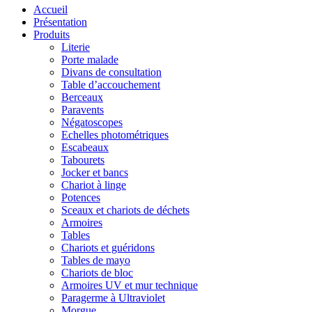
Accueil
Présentation
Produits
Literie
Porte malade
Divans de consultation
Table d’accouchement
Berceaux
Paravents
Négatoscopes
Echelles photométriques
Escabeaux
Tabourets
Jocker et bancs
Chariot à linge
Potences
Sceaux et chariots de déchets
Armoires
Tables
Chariots et guéridons
Tables de mayo
Chariots de bloc
Armoires UV et mur technique
Paragerme à Ultraviolet
Morgue