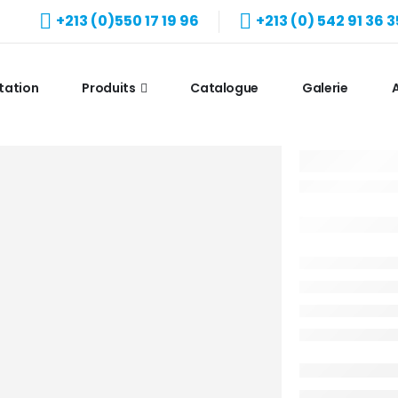
+213 (0)550 17 19 96
+213 (0) 542 91 36 3
tation
Produits
Catalogue
Galerie
A