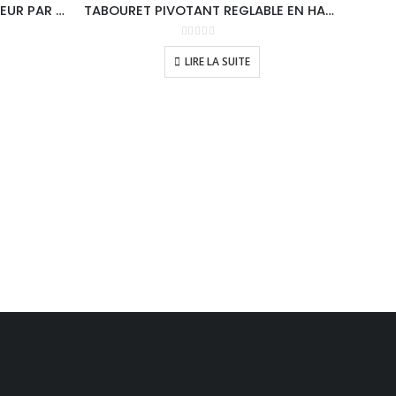
TABOURET REGLABLE EN HAUTEUR PAR VERIN A GAZ /SANS DOSSIER
TABOURET PIVOTANT REGLABLE EN HAUTEUR A VIS/ SANS DOSSIER
0
sur 5
LIRE LA SUITE