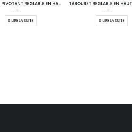
TABOURET PIVOTANT REGLABLE EN HAUTEUR A VIS / AVEC DOSSIER
0
sur 5
0
sur 5
LIRE LA SUITE
LIRE LA SUITE