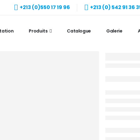
+213 (0)550 17 19 96
+213 (0) 542 91 36 3
tation
Produits
Catalogue
Galerie
A