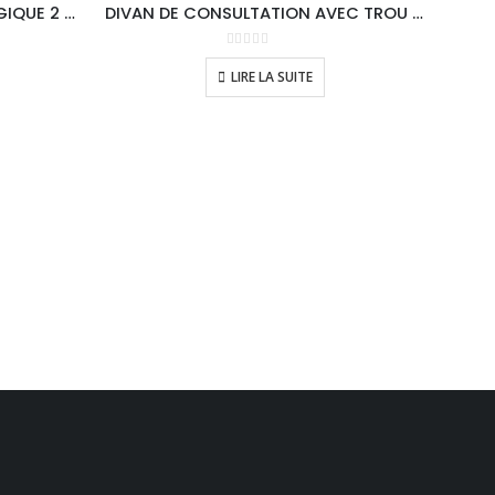
DIVAN D’EXAMEN GYNÉCOLOGIQUE 2 SECTIONS
DIVAN DE CONSULTATION AVEC TROU POUR LE VISAGE
0
sur 5
LIRE LA SUITE
DI